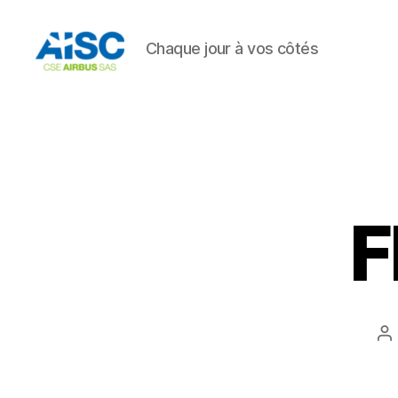
Chaque jour à vos côtés
AISC
F
A
d
l’