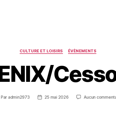
Catégories
CULTURE ET LOISIRS
ÉVÈNEMENTS
ENIX/Cess
Par
admin2973
25 mai 2026
Aucun commenta
uteur
Date
e
de
article
l’article