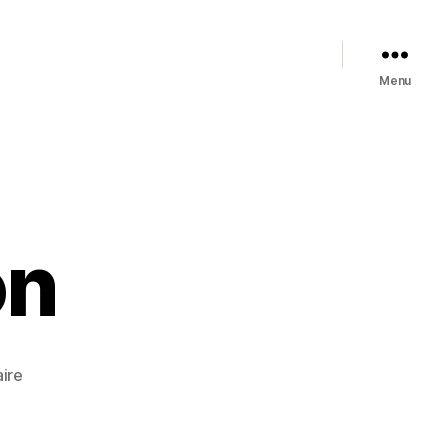
Menu
on
sur
ire
FENIX/Cesson