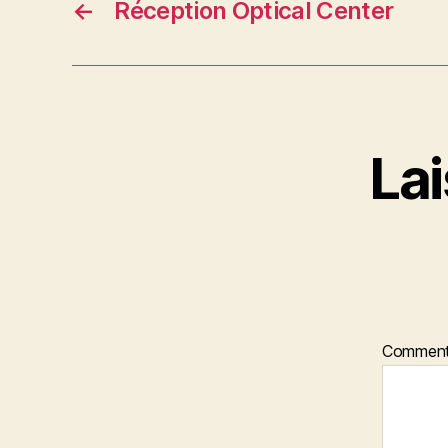
←
Réception Optical Center
La
Comment