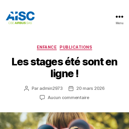
Menu
AISC
Catégories
ENFANCE
PUBLICATIONS
Les stages été sont en
ligne !
Par
admin2973
20 mars 2026
Auteur
Date
de
de
sur
Aucun commentaire
l’article
l’article
Les
stages
été
sont
en