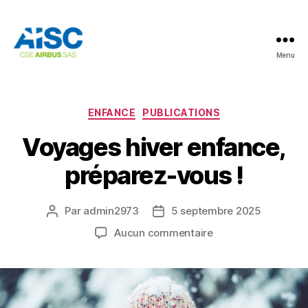
Menu
AISC
Catégories
ENFANCE
PUBLICATIONS
Voyages hiver enfance,
préparez-vous !
Par
admin2973
5 septembre 2025
Auteur
Date
de
de
sur
Aucun commentaire
l’article
l’article
Voyages
hiver
enfance,
préparez-
vous