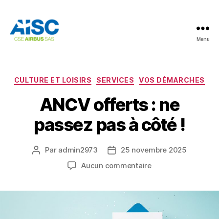
Menu
AISC
Catégories
CULTURE ET LOISIRS
SERVICES
VOS DÉMARCHES
ANCV offerts : ne
passez pas à côté !
Par
admin2973
25 novembre 2025
Auteur
Date
de
de
sur
Aucun commentaire
l’article
l’article
ANCV
offerts
:
ne
passez