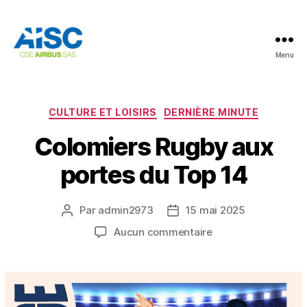
Menu
AISC
Catégories
CULTURE ET LOISIRS
DERNIÈRE MINUTE
Colomiers Rugby aux
portes du Top 14
Par
admin2973
15 mai 2025
Auteur
Date
de
de
sur
Aucun commentaire
l’article
l’article
Colomiers
Rugby
aux
portes
du