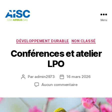
Menu
AISC
Catégories
DÉVELOPPEMENT DURABLE
NON CLASSÉ
Conférences et atelier
LPO
Par
admin2973
16 mars 2026
Auteur
Date
de
de
sur
Aucun commentaire
l’article
l’article
Conférences
et
atelier
LPO