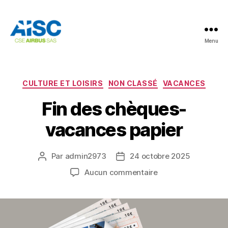
Menu
AISC
Catégories
CULTURE ET LOISIRS
NON CLASSÉ
VACANCES
Fin des chèques-
vacances papier
Par
admin2973
24 octobre 2025
Auteur
Date
de
de
sur
Aucun commentaire
l’article
l’article
Fin
des
chèques-
vacances
papier