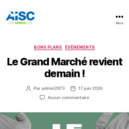
Menu
AISC
Catégories
BONS PLANS
ÉVÈNEMENTS
Le Grand Marché revient
demain !
Par
admin2973
17 juin 2026
Auteur
Date
de
de
sur
Aucun commentaire
l’article
l’article
Le
Grand
Marché
revient
demain