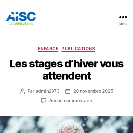
Menu
AISC
Catégories
ENFANCE
PUBLICATIONS
Les stages d’hiver vous
attendent
Par
admin2973
28 novembre 2025
Auteur
Date
de
de
sur
Aucun commentaire
l’article
l’article
Les
stages
d’hiver
vous
attendent