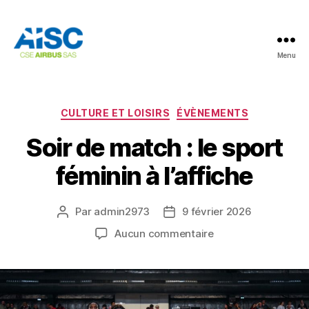
Menu
AISC
Catégories
CULTURE ET LOISIRS
ÉVÈNEMENTS
Soir de match : le sport
féminin à l’affiche
Par
admin2973
9 février 2026
Auteur
Date
de
de
sur
Aucun commentaire
l’article
l’article
Soir
de
match
:
le