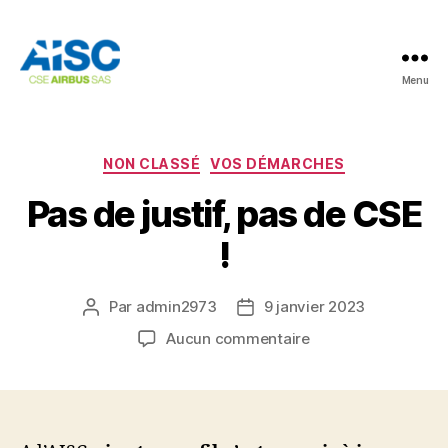
Menu
AISC
Catégories
NON CLASSÉ
VOS DÉMARCHES
Pas de justif, pas de CSE
!
Par
admin2973
9 janvier 2023
Auteur
Date
de
de
sur
Aucun commentaire
l’article
l’article
Pas
de
justif,
pas
de