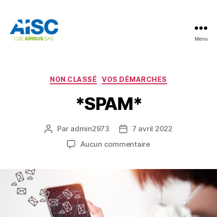
Menu
AISC
Catégories
NON CLASSÉ
VOS DÉMARCHES
*SPAM*
Par
admin2973
7 avril 2022
Auteur
Date
de
de
sur
Aucun commentaire
l’article
l’article
*SPAM*